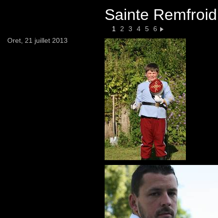
Sainte Remfroid
1
2
3
4
5
6
Oret, 21 juillet 2013